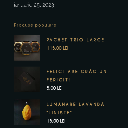
ianuarie 25, 2023
Produse populare
PACHET TRIO LARGE
Prețul
Prețul
115,00
LEI
inițial
curent
a
este:
FELICITARE CRĂCIUN
fost:
115,00 lei.
FERICIT!
139,00 lei.
5,00
LEI
LUMÂNARE LAVANDĂ
"LINIȘTE"
15,00
LEI