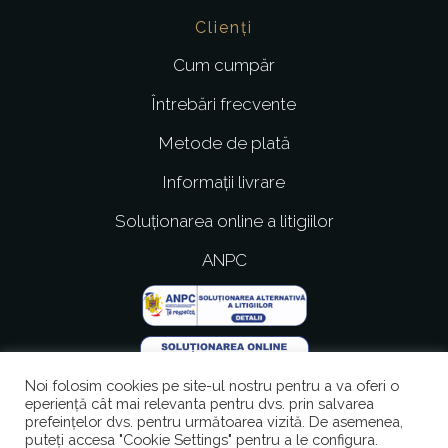
Clienți
Cum cumpăr
Întrebări frecvente
Metode de plată
Informații livrare
Soluționarea online a litigiilor
ANPC
Noi folosim cookies pe site-ul nostru pentru a va oferi o
Procesator de plăți
eperiență cât mai relevanta pentru dvs. prin salvarea
prefeințelor dvs. pentru următoarea vizită. De asemenea,
puteți accesa "Cookie Settings" pentru a le configura.